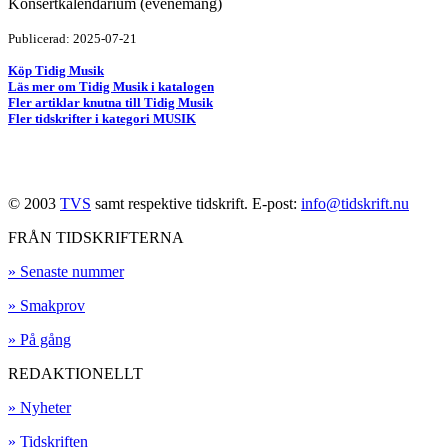
Konsertkalendarium (evenemang)
Publicerad: 2025-07-21
Köp Tidig Musik
Läs mer om Tidig Musik i katalogen
Fler artiklar knutna till Tidig Musik
Fler tidskrifter i kategori MUSIK
© 2003
TVS
samt respektive tidskrift. E-post:
info@tidskrift.nu
FRÅN TIDSKRIFTERNA
» Senaste nummer
» Smakprov
» På gång
REDAKTIONELLT
» Nyheter
» Tidskriften