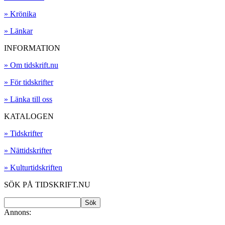
» Krönika
» Länkar
INFORMATION
» Om tidskrift.nu
» För tidskrifter
» Länka till oss
KATALOGEN
» Tidskrifter
» Nättidskrifter
» Kulturtidskriften
SÖK PÅ TIDSKRIFT.NU
Annons: