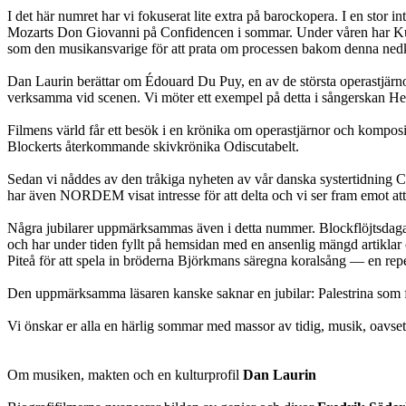
I det här numret har vi fokuserat lite extra på barockopera. I en sto
Mozarts Don Giovanni på Confidencen i sommar. Under våren har Kung
som den musikansvarige för att prata om processen bakom denna nedk
Dan Laurin berättar om Édouard Du Puy, en av de största operastjärno
verksamma vid scenen. Vi möter ett exempel på detta i sångerskan He
Filmens värld får ett besök i en krönika om operastjärnor och kompo
Blockerts återkommande skivkrönika Odiscutabelt.
Sedan vi nåddes av den tråkiga nyheten av vår danska systertidning Cu
har även NORDEM visat intresse för att delta och vi ser fram emot att
Några jubilarer uppmärksammas även i detta nummer. Blockflöjtsdagarn
och har under tiden fyllt på hemsidan med en ansenlig mängd artiklar
Piteå för att spela in bröderna Björkmans säregna koralsång — en repert
Den uppmärksamma läsaren kanske saknar en jubilar: Palestrina som född
Vi önskar er alla en härlig sommar med massor av tidig, musik, oavset
Om musiken, makten och en kulturprofil
Dan Laurin