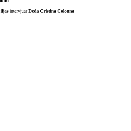
lund
iljas
intervjuar
Deda Cristina Colonna