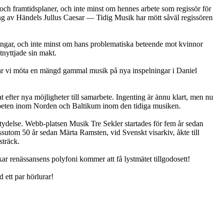
 och framtidsplaner, och inte minst om hennes arbete som regissör för
g av Händels Jullus Caesar — Tidig Musik har mött såväl regissören
ningar, och inte minst om hans problematiska beteende mot kvinnor
nyttjade sin makt.
får vi möta en mängd gammal musik på nya inspelningar i Daniel
efter nya möjligheter till samarbete. Ingenting är ännu klart, men nu
amarbeten inom Norden och Baltikum inom den tidiga musiken.
tydelse. Webb-platsen Musik Tre Sekler startades för fem år sedan
sutom 50 år sedan Märta Ramsten, vid Svenskt visarkiv, åkte till
sträck.
ar renässansens polyfoni kommer att få lystmätet tillgodosett!
 ett par hörlurar!