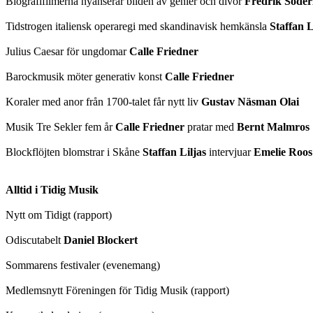
Biografifilmerna nyanserar bilden av genier och divor
Fredrik Söder
Tidstrogen italiensk operaregi med skandinavisk hemkänsla
Staffan L
Julius Caesar för ungdomar
Calle Friedner
Barockmusik möter generativ konst
Calle Friedner
Koraler med anor från 1700-talet får nytt liv
Gustav Näsman Olai
Musik Tre Sekler fem år
Calle Friedner
pratar med
Bernt Malmros
Blockflöjten blomstrar i Skåne
Staffan Liljas
intervjuar
Emelie Roos
Alltid i Tidig Musik
Nytt om Tidigt (rapport)
Odiscutabelt
Daniel Blockert
Sommarens festivaler (evenemang)
Medlemsnytt Föreningen för Tidig Musik (rapport)