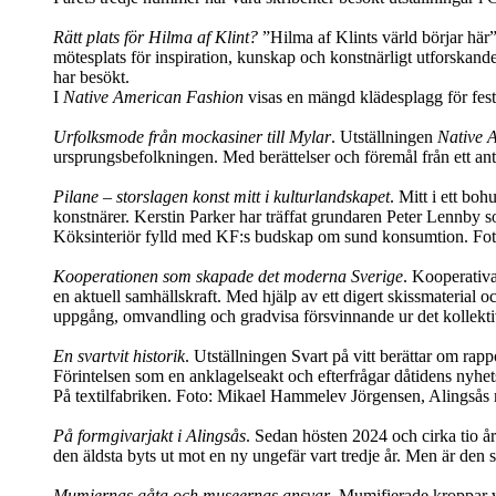
Rätt plats för Hilma af Klint?
”Hilma af Klints värld börjar här
mötesplats för inspiration, kunskap och konstnärligt utforskan
har besökt.
I
Native American Fashion
visas en mängd klädesplagg för fest
Urfolksmode från mockasiner till Mylar
. Utställningen
Native A
ursprungsbefolkningen. Med berättelser och föremål från ett ant
Pilane – storslagen konst mitt i kulturlandskapet
. Mitt i ett bo
konstnärer. Kerstin Parker har träffat grundaren Peter Lennby so
Köksinteriör fylld med KF:s budskap om sund konsumtion. Fo
Kooperationen som skapade det moderna Sverige
. Kooperativa
en aktuell samhällskraft. Med hjälp av ett digert skissmaterial 
uppgång, omvandling och gradvisa försvinnande ur det kollekti
En svartvit historik
. Utställningen Svart på vitt berättar om r
Förintelsen som en anklagelseakt och efterfrågar dåtidens nyhe
På textilfabriken. Foto: Mikael Hammelev Jörgensen, Alingså
På formgivarjakt i Alingsås
. Sedan hösten 2024 och cirka tio år
den äldsta byts ut mot en ny ungefär vart tredje år. Men är den 
Mumiernas gåta och museernas ansvar
. Mumifierade kroppar v