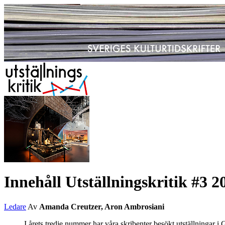
Innehåll Utställningskritik #3 2
Ledare
Av
Amanda Creutzer, Aron Ambrosiani
I årets tredje nummer har våra skribenter besökt utställningar 