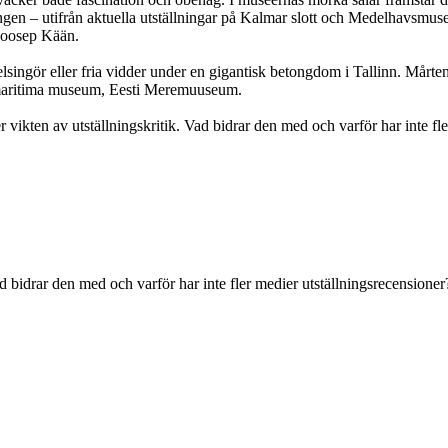
ången – utifrån aktuella utställningar på Kalmar slott och Medelhavsmu
Joosep Kään.
lsingör eller fria vidder under en gigantisk betongdom i Tallinn. Mårten
a maritima museum, Eesti Meremuuseum.
vikten av utställningskritik. Vad bidrar den med och varför har inte fle
d bidrar den med och varför har inte fler medier utställningsrecensioner