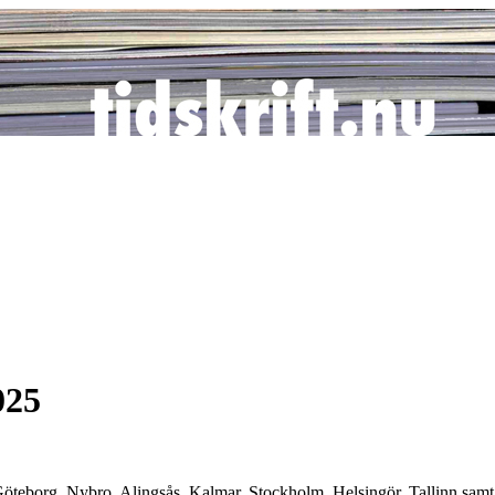
025
i Göteborg, Nybro, Alingsås, Kalmar, Stockholm, Helsingör, Tallinn sam