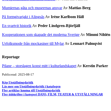
Mumiernas gåta och museernas ansvar
Av
Mattias Berg
På formgivarjakt i Alingsås
Av
Irène Karlbom Häll
En svartvit historik
Av
Peder Lindgren-Björfjäll
Kooperationen som skapade det moderna Sverige
Av
Mimmi Nihlén
Urfolksmode från mockasiner till Mylar
Av
Lennart Palmqvist
Reportage
Pilane – storslagen konst mitt i kulturlandskapet
Av
Kerstin Parker
Publicerad: 2025-08-17
Köp Utställningskritik
Läs mer om Utställningskritik i katalogen
Fler artiklar knutna till Utställningskritik
Fler tidskrifter i kategori DANS, FILM, TEATER & UTSTÄLLNINGAR