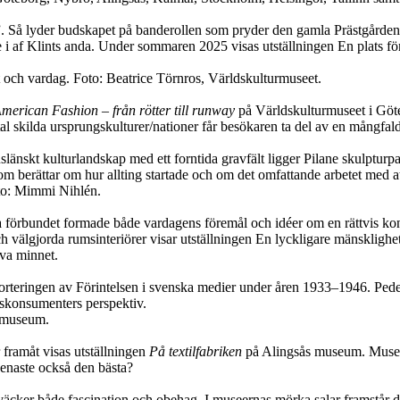
”. Så lyder budskapet på banderollen som pryder den gamla Prästgården 
de i af Klints anda. Under sommaren 2025 visas utställningen En plats 
 och vardag. Foto: Beatrice Törnros, Världskulturmuseet.
merican Fashion – från rötter till runway
på Världskulturmuseet i Göt
al skilda ursprungskulturer/nationer får besökaren ta del av en mångfal
huslänskt kulturlandskap med ett forntida gravfält ligger Pilane skulptu
m berättar om hur allting startade och om det omfattande arbetet med att
to: Mimmi Nihlén.
 förbundet formade både vardagens föremål och idéer om en rättvis konsu
och välgjorda rumsinteriörer visar utställningen En lyckligare mänskligh
va minnet.
apporteringen av Förintelsen i svenska medier under åren 1933–1946. Ped
tskonsumenters perspektiv.
s museum.
 framåt visas utställningen
På textilfabriken
på Alingsås museum. Museet h
senaste också den bästa?
äcker både fascination och obehag. I museernas mörka salar framstår d