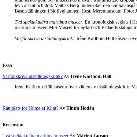
levt, älskat och dött. Mattias Berg undersöker den här balansg
Basutställningen i Sjöflyghamnen, Eesti Meremuuseum. Foto: 
Två spektakulära maritima museer
. En kronologisk seglats i He
maritima museer: M/S Museet for Søfart och Estlands statlig
Varför skriva utställningskritik?
Irène Karlbom Häll kåserar över 
Essä
Varför skriva utställningskritik?
Av
Irène Karlbom Häll
Irène Karlbom Häll kåserar över vikten av utställningskritik. Va
Rätt plats för Hilma af Klint?
Av
Tintin Hodén
Recension
Två spektakulära maritima museer
Av
Mårten Janson