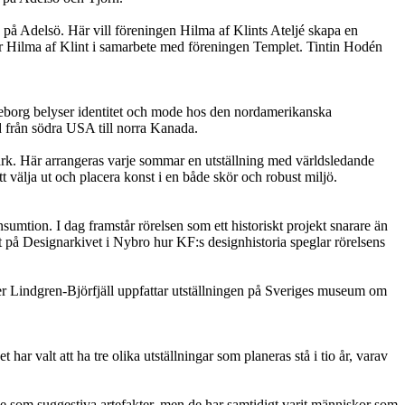
på Adelsö. Här vill föreningen Hilma af Klints Ateljé skapa en
för Hilma af Klint i samarbete med föreningen Templet. Tintin Hodén
eborg belyser identitet och mode hos den nordamerikanska
d från södra USA till norra Kanada.
rpark. Här arrangeras varje sommar en utställning med världsledande
 välja ut och placera konst i en både skör och robust miljö.
mtion. I dag framstår rörelsen som ett historiskt projekt snarare än
et på Designarkivet i Nybro hur KF:s designhistoria speglar rörelsens
er Lindgren-Björfjäll uppfattar utställningen på Sveriges museum om
ar valt att ha tre olika utställningar som planeras stå i tio år, varav
e som suggestiva artefakter, men de har samtidigt varit människor som