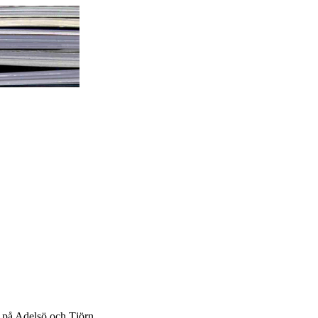
t på Adelsö och Tjörn.