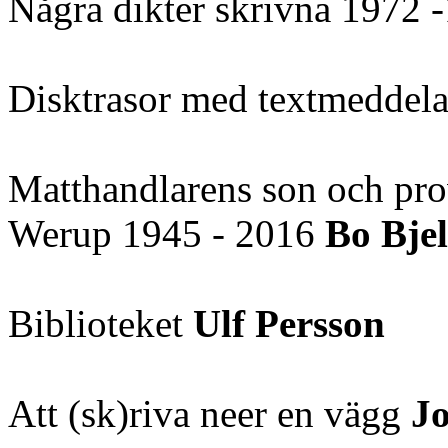
Några dikter skrivna 1972
Disktrasor med textmeddel
Matthandlarens son och pro
Werup 1945 - 2016
Bo Bje
Biblioteket
Ulf Persson
Att (sk)riva neer en vägg
J