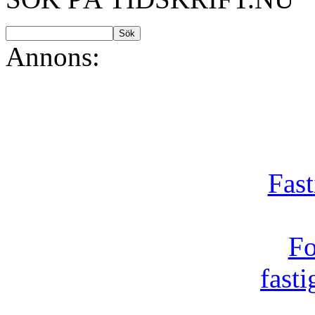
Annons:
Fast
Fo
fast