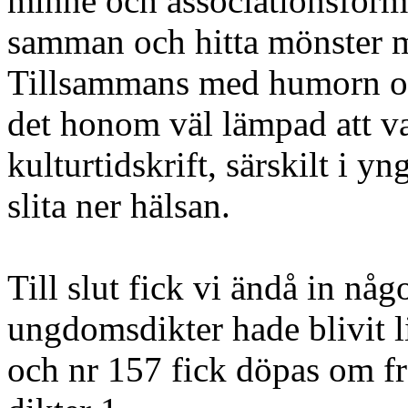
minne och associationsförmå
samman och hitta mönster m
Tillsammans med humorn o
det honom väl lämpad att va
kulturtidskrift, särskilt i y
slita ner hälsan.
Till slut fick vi ändå in nå
ungdomsdikter hade blivit l
och nr 157 fick döpas om fr