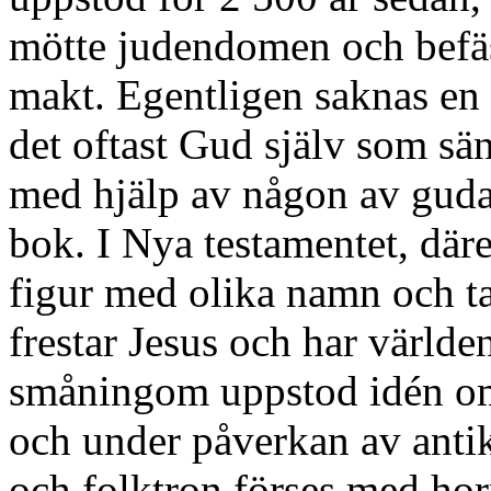
mötte judendomen och befä
makt. Egentligen saknas en 
det oftast Gud själv som sän
med hjälp av någon av guda
bok. I Nya testamentet, dä
figur med olika namn och t
frestar Jesus och har världe
småningom uppstod idén om
och under påverkan av anti
och folktron förses med hor