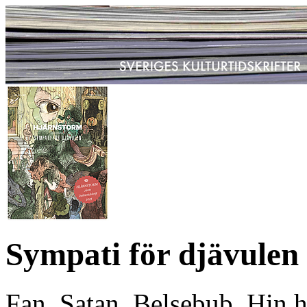
Sympati för djävulen
Fan, Satan, Belsebub, Hin hå