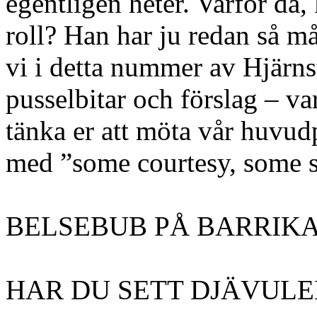
egentligen heter. Varför då
roll? Han har ju redan så m
vi i detta nummer av Hjärns
pusselbitar och förslag – va
tänka er att möta vår huvud
med ”some courtesy, some s
BELSEBUB PÅ BARRI
HAR DU SETT DJÄVUL