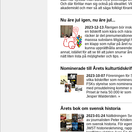
Och där förlitar man sig också på idealitet. V
akademiskt och mer så att säga folkligt föra
Nu äre jul igen, nu äre jul...
2023-12-13
Återigen bör insk
en tidskrift som kära och när
räcker är det prenumerationer 
masssa substans tillgängligt h
en klapp som rullar på året run
kunna upprätthålla anseendet
annat, istället för att se till att julen snurra
nätt liten lista på möjligheter och tips. »
Nominerade till Årets kulturtidskrif
2023-10-07
Föreningen för S
vilka tidskrifter som nominerat
FSKs styrelse som nominerar.
med prisutdelning kommer oc
Priset är hela 50.000 kr som
Jesper Waldersten. »
Årets bok om svensk historia
2023-01-24
Nättidningen Sv
av journalisten Peter Krist
om svensk historia. För egen 
JWST historieskrivning, rapp