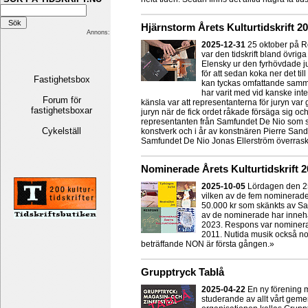
Hjärnstorm Årets Kulturtidskrift 2
Annons:
2025-12-31
25 oktober på Rö
var den tidskrift bland övri
Elensky ur den fyrhövdade jur
för att sedan koka ner det ti
Fastighetsbox
kan tyckas omfattande samma
har varit med vid kanske inte
Forum för
känsla var att representanterna för juryn var 
fastighetsboxar
juryn när de fick ordet råkade försäga sig och 
representanten från Samfundet De Nio som sk
Cykelställ
konstverk och i år av konstnären Pierre San
Samfundet De Nio Jonas Ellerström överraska 
Nominerade Årets Kulturtidskrift 
2025-10-05
Lördagen den 25 
vilken av de fem nominerade t
50.000 kr som skänkts av Sa
av de nominerade har inneha
2023. Respons var nominera
2011. Nutida musik också no
beträffande NON är första gången.»
Grupptryck Tablå
2025-04-22
En ny förening me
studerande av allt vårt geme