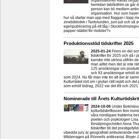
organisationen kallas Gruppt
hemidan tablåsthlm.se går det
person kan bli medlem antin
organisation. Hur som haver
hur så startar man upp med flaggan i topp m
zinebibliotek i Tantolunden, juni-juli och s
egenpublicering på ett tåg i Stockholmsregio
papper istället för mobiler?»
Produktionsstöd tidskrifter 2025
2025-01-24
Finns en del som 
tidskrifter för 2025 och då i 
kanske inte utröna utifrån d
man alltid men det är inte rik
125 ansökningar om produktio
och 93 ansökningar erhöll bi
som 2024. Nu får man inte tro att det är samm
Kulturrådet rört om i grytan rätt rejält och det 
som erhöll bidrag, 2022 var det 89 och 2021 
Nominerade till Årets Kulturtidskri
2024-10-06
Under Bokmässa
kulturtidskriftsscen fem nomine
våra nordligare trakterna bes
poeten och psykologen Lisa 
försäljningschefen Anna Thur
tidskrifter till det prestigefy
utsedda jury är geografiskt ambulerande mel
tillkännages på Rönnells antikvariat, Birger