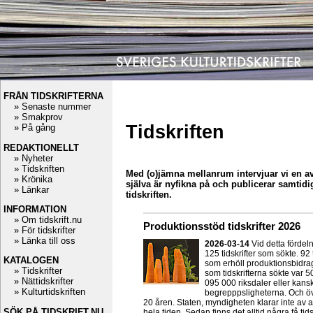
FRÅN TIDSKRIFTERNA
» Senaste nummer
» Smakprov
Tidskriften
» På gång
REDAKTIONELLT
» Nyheter
» Tidskriften
Med (o)jämna mellanrum intervjuar vi en av t
» Krönika
själva är nyfikna på och publicerar samtidigt
» Länkar
tidskriften.
INFORMATION
» Om tidskrift.nu
Produktionsstöd tidskrifter 2026
» För tidskrifter
» Länka till oss
2026-03-14
Vid detta fördel
125 tidskrifter som sökte. 92 
KATALOGEN
som erhöll produktionsbidrag.
» Tidskrifter
som tidskrifterna sökte var 5
» Nättidskrifter
095 000 riksdaler eller kans
» Kulturtidskriften
begrepppsligheterna. Och öve
20 åren. Staten, myndigheten klarar inte av at
SÖK PÅ TIDSKRIFT.NU
hela tiden. Sedan finns det alltid några få tid