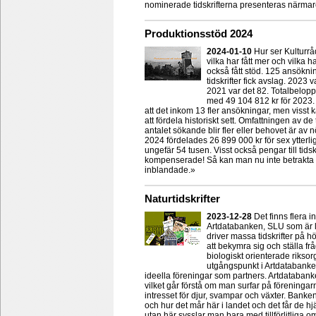
nominerade tidskrifterna presenteras närmar
Produktionsstöd 2024
2024-01-10
Hur ser Kulturråd
vilka har fått mer och vilka h
också fått stöd. 125 ansökn
tidskrifter fick avslag. 2023 
2021 var det 82. Totalbeloppe
med 49 104 812 kr för 2023
att det inkom 13 fler ansökningar, men visst k
att fördela historiskt sett. Omfattningen av d
antalet sökande blir fler eller behovet är av
2024 fördelades 26 899 000 kr för sex ytterligar
ungefär 54 tusen. Visst också pengar till tids
kompenserade! Så kan man nu inte betrakta 
inblandade.»
Naturtidskrifter
2023-12-28
Det finns flera 
Artdatabanken, SLU som är li
driver massa tidskrifter på h
att bekymra sig och ställa f
biologiskt orienterade riksor
utgångspunkt i Artdatabanken
ideella föreningar som partners. Artdatabank
vilket går förstå om man surfar på förenin
intresset för djur, svampar och växter. Bank
och hur det mår här i landet och det får de hj
utan här sysslar man bara med tillförlitlig