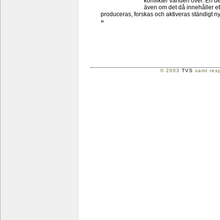
konflikter världen över. En de
även om det då innehåller et
produceras, forskas och aktiveras ständigt 
»
© 2003
TVS
samt resp